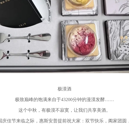
极漠酒
极致巅峰的饱满来自于43200分钟的漫漠发酵……
这个中秋，有极漠不寂寞，让我们共享美酒。
国庆佳节来临之际，惠斯安普提前祝大家：双节快乐，阖家团圆