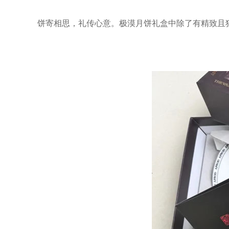
饼寄相思，礼传心意。极漠月饼礼盒中除了有精致且