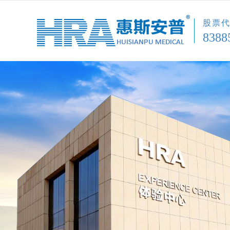
股票
8388