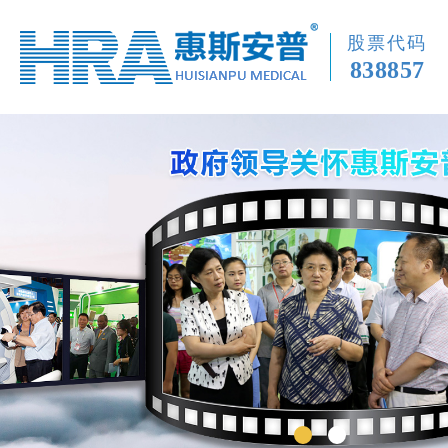
股票代码
838857