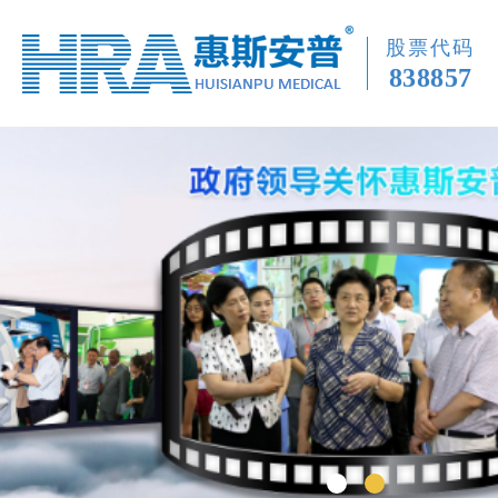
股票代码
838857